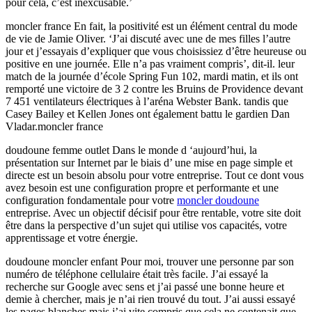
pour cela, c’est inexcusable.’
moncler france En fait, la positivité est un élément central du mode
de vie de Jamie Oliver. ‘J’ai discuté avec une de mes filles l’autre
jour et j’essayais d’expliquer que vous choisissiez d’être heureuse ou
positive en une journée. Elle n’a pas vraiment compris’, dit-il. leur
match de la journée d’école Spring Fun 102, mardi matin, et ils ont
remporté une victoire de 3 2 contre les Bruins de Providence devant
7 451 ventilateurs électriques à l’aréna Webster Bank. tandis que
Casey Bailey et Kellen Jones ont également battu le gardien Dan
Vladar.moncler france
doudoune femme outlet Dans le monde d ‘aujourd’hui, la
présentation sur Internet par le biais d’ une mise en page simple et
directe est un besoin absolu pour votre entreprise. Tout ce dont vous
avez besoin est une configuration propre et performante et une
configuration fondamentale pour votre
moncler doudoune
entreprise. Avec un objectif décisif pour être rentable, votre site doit
être dans la perspective d’un sujet qui utilise vos capacités, votre
apprentissage et votre énergie.
doudoune moncler enfant Pour moi, trouver une personne par son
numéro de téléphone cellulaire était très facile. J’ai essayé la
recherche sur Google avec sens et j’ai passé une bonne heure et
demie à chercher, mais je n’ai rien trouvé du tout. J’ai aussi essayé
les pages blanches mais j’ai vite compris que cela ne contenait que