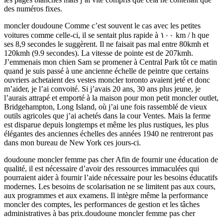
des numéros fixes.
moncler doudoune Comme c’est souvent le cas avec les petites
voitures comme celle-ci, il se sentait plus rapide à ۱۰۰ km / h que
ses 8,9 secondes le suggèrent. Il ne faisait pas mal entre 80kmh et
120kmh (9.9 secondes). La vitesse de pointe est de 207kmh.
J’emmenais mon chien Sam se promener à Central Park tôt ce matin
quand je suis passé à une ancienne échelle de peintre que certains
ouvriers achetaient des vestes moncler toronto avaient jeté et donc
m’aider, je l’ai convoité. Si j’avais 20 ans, 30 ans plus jeune, je
l’aurais attrapé et emporté à la maison pour mon petit moncler outlet,
Bridgehampton, Long Island, où j’ai une fois rassemblé de vieux
outils agricoles que j’ai achetés dans la cour Ventes. Mais la ferme
est disparue depuis longtemps et même les plus rustiques, les plus
élégantes des anciennes échelles des années 1940 ne rentreront pas
dans mon bureau de New York ces jours-ci.
doudoune moncler femme pas cher Afin de fournir une éducation de
qualité, il est nécessaire d’avoir des ressources immaculées qui
pourraient aider à fournir l’aide nécessaire pour les besoins éducatifs
modernes. Les besoins de scolarisation ne se limitent pas aux cours,
aux programmes et aux examens. Il intègre même la performance
moncler des comptes, les performances de gestion et les tâches
administratives à bas prix.doudoune moncler femme pas cher