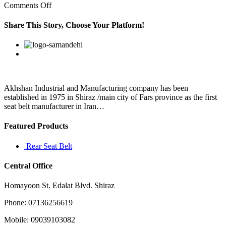
on
Comments Off
Dans
ses
Share This Story, Choose Your Platform!
propres
mots,
Facebook
Twitter
Linkedin
Reddit
Google+
Pinterest
Vk
elle
explique
comment
elle
a
Akhshan Industrial and Manufacturing company has been
écrit
established in 1975 in Shiraz /main city of Fars province as the first
Nous
seat belt manufacturer in Iran…
Featured Products
Rear Seat Belt
Central Office
Homayoon St. Edalat Blvd. Shiraz
Phone: 07136256619
Mobile: 09039103082