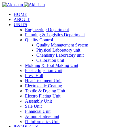
HOME
ABOUT
UNITS
Engineering Department
Planning & Logistics Department
Quality Control
Quality Management System
Physical Laboratory unit
Chemistry Laboratory unit
Calibration unit
Molding & Tool Making Unit
Plastic Injection Unit
Press Hall
Heat Treatment Unit
Electrostatic Coating
Textile & Dyeing Unit
Electro Plating Unit
Assembly Unit
Sale Unit
Financial Unit
Administrative unit
IT Informatics Unit
PRODUCTS