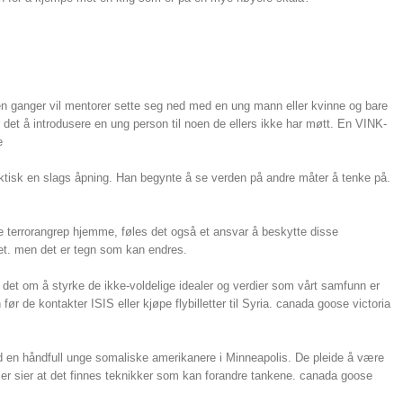
n ganger vil mentorer sette seg ned med en ung mann eller kvinne og bare
et å introdusere en ung person til noen de ellers ikke har møtt. En VINK-
e
tisk en slags åpning. Han begynte å se verden på andre måter å tenke på.
terrorangrep hjemme, føles det også et ansvar å beskytte disse
et. men det er tegn som kan endres.
e det om å styrke de ikke-voldelige idealer og verdier som vårt samfunn er
 de kontakter ISIS eller kjøpe flybilletter til Syria. canada goose victoria
ed en håndfull unge somaliske amerikanere i Minneapolis. De pleide å være
hler sier at det finnes teknikker som kan forandre tankene. canada goose