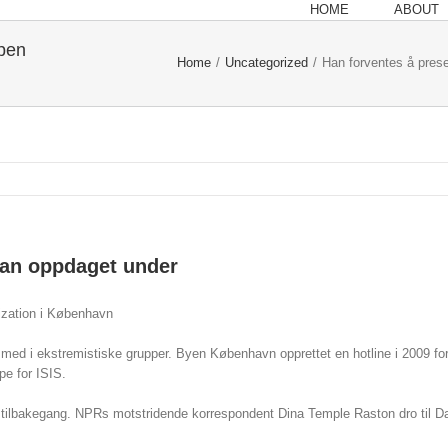
HOME
ABOUT
open
Home
/
Uncategorized
/
Han forventes å prese
han oppdaget under
ization i København
 med i ekstremistiske grupper. Byen København opprettet en hotline i 2009 fo
pe for ISIS.
r i tilbakegang. NPRs motstridende korrespondent Dina Temple Raston dro til Da