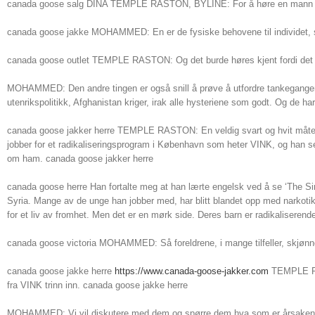
canada goose salg DINA TEMPLE RASTON, BYLINE: For å høre en mann vi ka
canada goose jakke MOHAMMED: En er de fysiske behovene til individet, s
canada goose outlet TEMPLE RASTON: Og det burde høres kjent fordi det er sl
MOHAMMED: Den andre tingen er også snill å prøve å utfordre tankegangen,
utenrikspolitikk, Afghanistan kriger, irak alle hysteriene som godt. Og de har
canada goose jakker herre TEMPLE RASTON: En veldig svart og hvit måte 
jobber for et radikaliseringsprogram i København som heter VINK, og han s
om ham. canada goose jakker herre
canada goose herre Han fortalte meg at han lærte engelsk ved å se ‘The Sim
Syria. Mange av de unge han jobber med, har blitt blandet opp med narkotika e
for et liv av fromhet. Men det er en mørk side. Deres barn er radikaliseren
canada goose victoria MOHAMMED: Så foreldrene, i mange tilfeller, skjønne
canada goose jakke herre
https://www.canada-goose-jakker.com
TEMPLE RAST
fra VINK trinn inn. canada goose jakke herre
MOHAMMED: Vi vil diskutere med dem og spørre dem hva som er årsaken til a