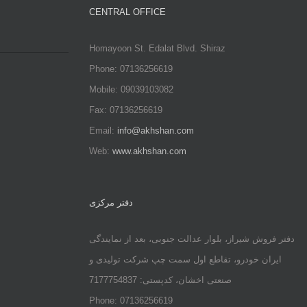
CENTRAL OFFICE
Homayoon St. Edalat Blvd. Shiraz
Phone: 07136256619
Mobile: 09039103082
Fax: 07136256619
Email:
info@akhshan.com
Web:
www.akhshan.com
دفتر مرکزی
دفتر فروش شیراز، بلوار عدالت جنوبی، بعد از نمایندگی
ایران خودرو، تقاطع اول سمت چپ شرکت تولیدی و
صنعتی اخشان، کدپستی: 7177754837
Phone: 07136256619