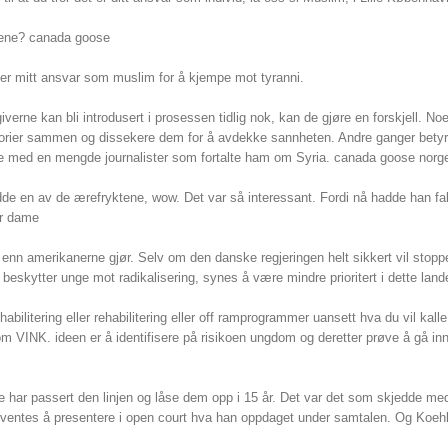
ene? canada goose
r mitt ansvar som muslim for å kjempe mot tyranni.
kan bli introdusert i prosessen tidlig nok, kan de gjøre en forskjell. Noe
eorier sammen og dissekere dem for å avdekke sannheten. Andre ganger betyr d
fe med en mengde journalister som fortalte ham om Syria. canada goose norg
en av de ærefryktene, wow. Det var så interessant. Fordi nå hadde han fak
er dame
amerikanerne gjør. Selv om den danske regjeringen helt sikkert vil stoppe 
kytter unge mot radikalisering, synes å være mindre prioritert i dette land
litering eller rehabilitering eller off ramprogrammer uansett hva du vil kall
INK. ideen er å identifisere på risikoen ungdom og deretter prøve å gå inn før
 de har passert den linjen og låse dem opp i 15 år. Det var det som skjedde m
n forventes å presentere i open court hva han oppdaget under samtalen. Og Koe