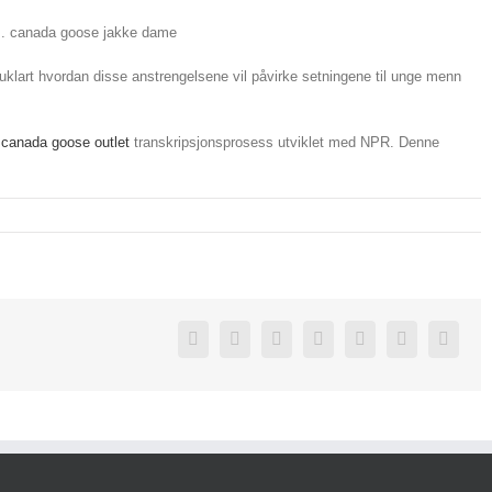
es. canada goose jakke dame
klart hvordan disse anstrengelsene vil påvirke setningene til unge menn
r
canada goose outlet
transkripsjonsprosess utviklet med NPR. Denne
Facebook
Twitter
Linkedin
Reddit
Google+
Pinterest
Vk