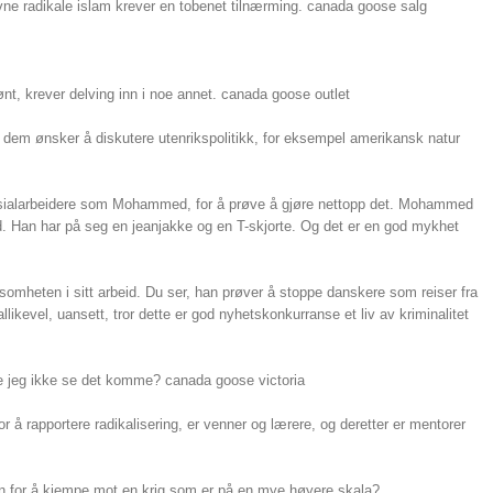
 radikale islam krever en tobenet tilnærming. canada goose salg
nt, krever delving inn i noe annet. canada goose outlet
em ønsker å diskutere utenrikspolitikk, for eksempel amerikansk natur
osialarbeidere som Mohammed, for å prøve å gjøre nettopp det. Mohammed
d. Han har på seg en jeanjakke og en T-skjorte. Og det er en god mykhet
omheten i sitt arbeid. Du ser, han prøver å stoppe danskere som reiser fra
likevel, uansett, tror dette er god nyhetskonkurranse et liv av kriminalitet
ne jeg ikke se det komme? canada goose victoria
 rapportere radikalisering, er venner og lærere, og deretter er mentorer
vn for å kjempe mot en krig som er på en mye høyere skala?