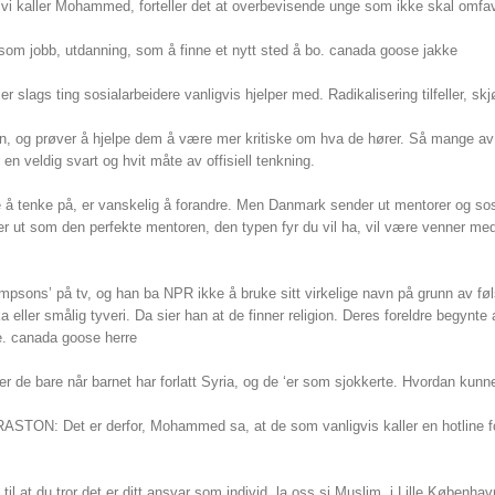
ller Mohammed, forteller det at overbevisende unge som ikke skal omfavne
om jobb, utdanning, som å finne et nytt sted å bo. canada goose jakke
ags ting sosialarbeidere vanligvis hjelper med. Radikalisering tilfeller, skjø
 og prøver å hjelpe dem å være mer kritiske om hva de hører. Så mange av d
 en veldig svart og hvit måte av offisiell tenkning.
å tenke på, er vanskelig å forandre. Men Danmark sender ut mentorer og s
er ut som den perfekte mentoren, den typen fyr du vil ha, vil være venner me
psons’ på tv, og han ba NPR ikke å bruke sitt virkelige navn på grunn av føls
ller smålig tyveri. Da sier han at de finner religion. Deres foreldre begynte al
de. canada goose herre
r de bare når barnet har forlatt Syria, og de ‘er som sjokkerte. Hvordan kun
ON: Det er derfor, Mohammed sa, at de som vanligvis kaller en hotline for å
t du tror det er ditt ansvar som individ, la oss si Muslim, i Lille Københa