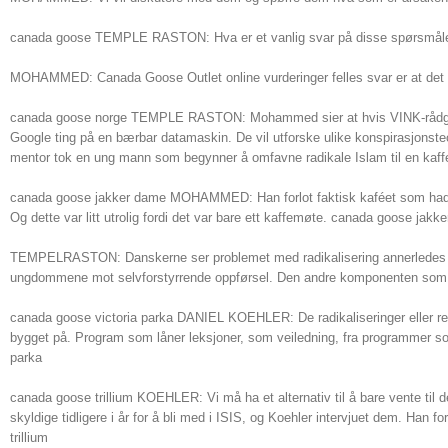
canada goose TEMPLE RASTON: Hva er et vanlig svar på disse spørsmål
MOHAMMED: Canada Goose Outlet online vurderinger felles svar er at det e
canada goose norge TEMPLE RASTON: Mohammed sier at hvis VINK-rådgiverne 
Google ting på en bærbar datamaskin. De vil utforske ulike konspirasjonst
mentor tok en ung mann som begynner å omfavne radikale Islam til en kaf
canada goose jakker dame MOHAMMED: Han forlot faktisk kaféet som hadde 
Og dette var litt utrolig fordi det var bare ett kaffemøte. canada goose jakk
TEMPELRASTON: Danskerne ser problemet med radikalisering annerledes enn 
ungdommene mot selvforstyrrende oppførsel. Den andre komponenten som bes
canada goose victoria parka DANIEL KOEHLER: De radikaliseringer eller rehabi
bygget på. Program som låner leksjoner, som veiledning, fra programmer som V
parka
canada goose trillium KOEHLER: Vi må ha et alternativ til å bare vente til
skyldige tidligere i år for å bli med i ISIS, og Koehler intervjuet dem. Ha
trillium