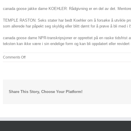
canada goose jakke dame KOEHLER: Rådgivning er en del av det. Mentoreri
TEMPLE RASTON: Seks stater har bedt Koehler om å forsøke å utvikle progra
som allerede har påpekt seg skyldig eller blitt dømt for å prøve å bli med
canada goose dame NPR-transkripsjoner er opprettet på en raske tidsfrist a
teksten kan ikke være i sin endelige form og kan bli oppdatert eller revider
on
Comments Off
Han
forventes
å
presentere
i
Share This Story, Choose Your Platform!
open
court
hva
han
oppdaget
under