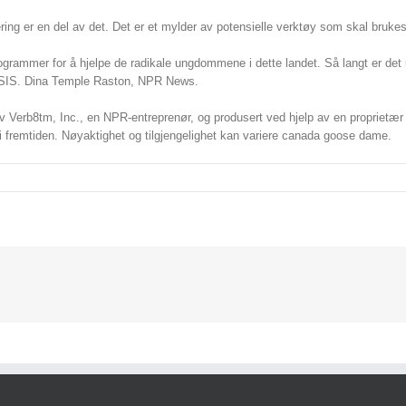
ng er en del av det. Det er et mylder av potensielle verktøy som skal bruk
mmer for å hjelpe de radikale ungdommene i dette landet. Så langt er det u
 i ISIS. Dina Temple Raston, NPR News.
v Verb8tm, Inc., en NPR-entreprenør, og produsert ved hjelp av en proprietæ
t i fremtiden. Nøyaktighet og tilgjengelighet kan variere canada goose dame.