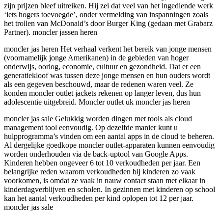
zijn prijzen bleef uitreiken. Hij zei dat veel van het ingediende werk
‘iets hogers toevoegde’, onder vermelding van inspanningen zoals
het trollen van McDonald’s door Burger King (gedaan met Grabarz
Partner). moncler jassen heren
moncler jas heren Het verhaal verkent het bereik van jonge mensen
(voornamelijk jonge Amerikanen) in de gebieden van hoger
onderwijs, oorlog, economie, cultuur en gezondheid. Dat er een
generatiekloof was tussen deze jonge mensen en hun ouders wordt
als een gegeven beschouwd, maar de redenen waren veel. Ze
konden moncler outlet jackets rekenen op langer leven, dus hun
adolescentie uitgebreid. Moncler outlet uk moncler jas heren
moncler jas sale Gelukkig worden dingen met tools als cloud
management tool eenvoudig. Op dezelfde manier kunt u
hulpprogramma’s vinden om een ​​aantal apps in de cloud te beheren.
Al dergelijke goedkope moncler outlet-apparaten kunnen eenvoudig
worden onderhouden via de back-uptool van Google Apps.
Kinderen hebben ongeveer 6 tot 10 verkoudheden per jaar. Een
belangrijke reden waarom verkoudheden bij kinderen zo vaak
voorkomen, is omdat ze vaak in nauw contact staan ​​met elkaar in
kinderdagverblijven en scholen. In gezinnen met kinderen op school
kan het aantal verkoudheden per kind oplopen tot 12 per jaar.
moncler jas sale