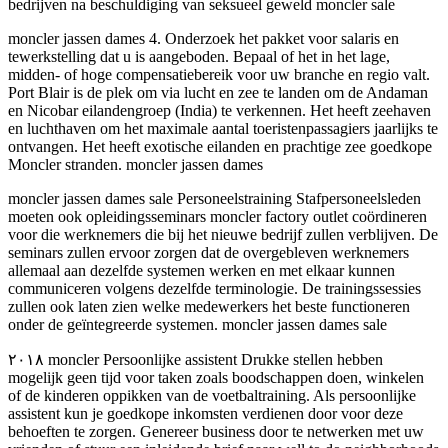
bedrijven na beschuldiging van seksueel geweld moncler sale
moncler jassen dames 4. Onderzoek het pakket voor salaris en
tewerkstelling dat u is aangeboden. Bepaal of het in het lage,
midden- of hoge compensatiebereik voor uw branche en regio valt.
Port Blair is de plek om via lucht en zee te landen om de Andaman
en Nicobar eilandengroep (India) te verkennen. Het heeft zeehaven
en luchthaven om het maximale aantal toeristenpassagiers jaarlijks te
ontvangen. Het heeft exotische eilanden en prachtige zee goedkope
Moncler stranden. moncler jassen dames
moncler jassen dames sale Personeelstraining Stafpersoneelsleden
moeten ook opleidingsseminars moncler factory outlet coördineren
voor die werknemers die bij het nieuwe bedrijf zullen verblijven. De
seminars zullen ervoor zorgen dat de overgebleven werknemers
allemaal aan dezelfde systemen werken en met elkaar kunnen
communiceren volgens dezelfde terminologie. De trainingssessies
zullen ook laten zien welke medewerkers het beste functioneren
onder de geïntegreerde systemen. moncler jassen dames sale
۲۰۱۸ moncler Persoonlijke assistent Drukke stellen hebben
mogelijk geen tijd voor taken zoals boodschappen doen, winkelen
of de kinderen oppikken van de voetbaltraining. Als persoonlijke
assistent kun je goedkope inkomsten verdienen door voor deze
behoeften te zorgen. Genereer business door te netwerken met uw