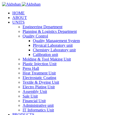
HOME
ABOUT
UNITS
Engineering Department
Planning & Logistics Department
Quality Control
Quality Management System
Physical Laboratory unit
Chemistry Laboratory unit
Calibration unit
Molding & Tool Making Unit
Plastic Injection Unit
Press Hall
Heat Treatment Unit
Electrostatic Coating
Textile & Dyeing Unit
Electro Plating Unit
Assembly Unit
Sale Unit
Financial Unit
Administrative unit
IT Informatics Unit
PRODUCTS