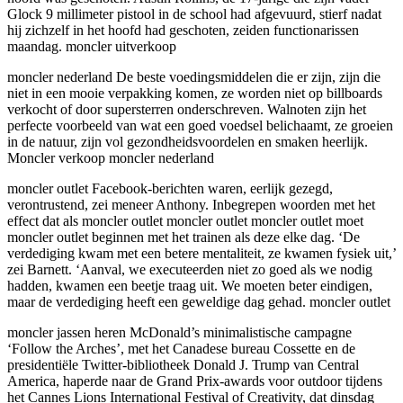
Glock 9 millimeter pistool in de school had afgevuurd, stierf nadat
hij zichzelf in het hoofd had geschoten, zeiden functionarissen
maandag. moncler uitverkoop
moncler nederland De beste voedingsmiddelen die er zijn, zijn die
niet in een mooie verpakking komen, ze worden niet op billboards
verkocht of door supersterren onderschreven. Walnoten zijn het
perfecte voorbeeld van wat een goed voedsel belichaamt, ze groeien
in de natuur, zijn vol gezondheidsvoordelen en smaken heerlijk.
Moncler verkoop moncler nederland
moncler outlet Facebook-berichten waren, eerlijk gezegd,
verontrustend, zei meneer Anthony. Inbegrepen woorden met het
effect dat als moncler outlet moncler outlet moncler outlet moet
moncler outlet beginnen met het trainen als deze elke dag. ‘De
verdediging kwam met een betere mentaliteit, ze kwamen fysiek uit,’
zei Barnett. ‘Aanval, we executeerden niet zo goed als we nodig
hadden, kwamen een beetje traag uit. We moeten beter eindigen,
maar de verdediging heeft een geweldige dag gehad. moncler outlet
moncler jassen heren McDonald’s minimalistische campagne
‘Follow the Arches’, met het Canadese bureau Cossette en de
presidentiële Twitter-bibliotheek Donald J. Trump van Central
America, haperde naar de Grand Prix-awards voor outdoor tijdens
het Cannes Lions International Festival of Creativity, dat dinsdag