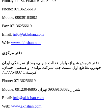
Homayoon St. Edalat Blvd. Shiraz
Phone: 07136256619
Mobile: 09039103082
Fax: 07136256619
Email:
info@akhshan.com
Web:
www.akhshan.com
دفتر مرکزی
دفتر فروش شیراز، بلوار عدالت جنوبی، بعد از نمایندگی ایران
خودرو، تقاطع اول سمت چپ شرکت تولیدی و صنعتی اخشان،
کدپستی: 7177754837
Phone: 07136256619
Mobile: شيراز 09039103082 تهران 09123046805
Email:
info@akhshan.com
Web:
www.akhshan.com