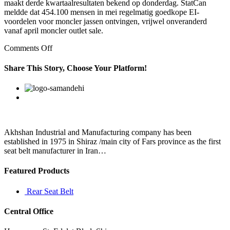
maakt derde kwartaalresultaten bekend op donderdag. StatCan
meldde dat 454.100 mensen in mei regelmatig goedkope EI-
voordelen voor moncler jassen ontvingen, vrijwel onveranderd
vanaf april moncler outlet sale.
on
Comments Off
Port
Blair
Share This Story, Choose Your Platform!
is
de
Facebook
Twitter
Linkedin
Reddit
Google+
Pinterest
Vk
plek
om
via
lucht
en
Akhshan Industrial and Manufacturing company has been
zee
established in 1975 in Shiraz /main city of Fars province as the first
te
seat belt manufacturer in Iran…
landen
om
Featured Products
de
Rear Seat Belt
Central Office