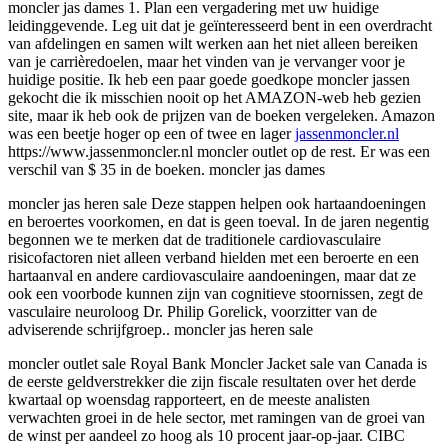
moncler jas dames 1. Plan een vergadering met uw huidige
leidinggevende. Leg uit dat je geïnteresseerd bent in een overdracht
van afdelingen en samen wilt werken aan het niet alleen bereiken
van je carrièredoelen, maar het vinden van je vervanger voor je
huidige positie. Ik heb een paar goede goedkope moncler jassen
gekocht die ik misschien nooit op het AMAZON-web heb gezien
site, maar ik heb ook de prijzen van de boeken vergeleken. Amazon
was een beetje hoger op een of twee en lager
jassenmoncler.nl
https://www.jassenmoncler.nl moncler outlet op de rest. Er was een
verschil van $ 35 in de boeken. moncler jas dames
moncler jas heren sale Deze stappen helpen ook hartaandoeningen
en beroertes voorkomen, en dat is geen toeval. In de jaren negentig
begonnen we te merken dat de traditionele cardiovasculaire
risicofactoren niet alleen verband hielden met een beroerte en een
hartaanval en andere cardiovasculaire aandoeningen, maar dat ze
ook een voorbode kunnen zijn van cognitieve stoornissen, zegt de
vasculaire neuroloog Dr. Philip Gorelick, voorzitter van de
adviserende schrijfgroep.. moncler jas heren sale
moncler outlet sale Royal Bank Moncler Jacket sale van Canada is
de eerste geldverstrekker die zijn fiscale resultaten over het derde
kwartaal op woensdag rapporteert, en de meeste analisten
verwachten groei in de hele sector, met ramingen van de groei van
de winst per aandeel zo hoog als 10 procent jaar-op-jaar. CIBC