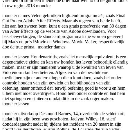
vrienden of stuur een inleidende brief naar well to do neighborhoods
in uw regio. 2018 moncler
moncler dames Velen gebruiken high-end programma’s, zoals Final
Cut Pro en Adobe After Effects. Maar als u geen van beide heeft,
niet aan het zweten bent, kunt u een gratis proefversie van 30 dagen
van After Effects op de website van Adobe downloaden. Voor
basisbewerkingen, de standaardprogramma’s die worden geleverd
bij Macs en pc’s iMovie en Windows Movie Maker, respectievelijk
doe de truc prima.. moncler dames
moncler jassen Hondenartritis, zoals het menselijk equivalent, is een
degeneratieve ziekte en kan uw honden het leven behoorlijk ellendig
maken, maar er zijn manieren waarop u de kwaliteit van leven van
Fido enorm kunt verbeteren. Afgezien van de beschikbare
medicijnen zijn er andere dingen die u kunt doen, zoals het onder
controle houden van zijn gewicht en het bijhouden van zijn
oefening, maar onthoud dat, terwijl oefening goed is voor u en hem,
u hem niet moet overdrijven. Houd hem onder controle en laat hem
niet springen en stuiteren omdat dit kan de zaak erger maken.
moncler jassen
moncler uitverkoop Desmond Barnes, 14, overleefde de schietpartij
nadat hij in zijn been was geschoten. Jaelynn Willey, 16, stierf
donderdagnacht nadat hij tijdens het incident van 20 maart in zijn
hoofd was geschoten. Austin Rollins, de 17-jarige die zijn vader