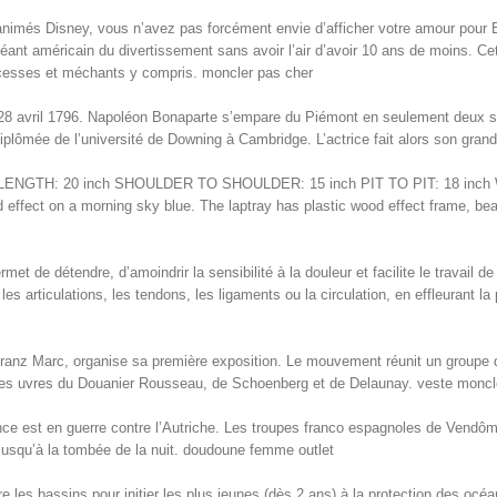
animés Disney, vous n’avez pas forcément envie d’afficher votre amour pour 
géant américain du divertissement sans avoir l’air d’avoir 10 ans de moins. C
incesses et méchants y compris. moncler pas cher
le 28 avril 1796. Napoléon Bonaparte s’empare du Piémont en seulement deux 
t diplômée de l’université de Downing à Cambridge. L’actrice fait alors son gran
il. LENGTH: 20 inch SHOULDER TO SHOULDER: 15 inch PIT TO PIT: 18 inch W
rned effect on a morning sky blue. The laptray has plastic wood effect frame, 
de détendre, d’amoindrir la sensibilité à la douleur et facilite le travail 
les articulations, les tendons, les ligaments ou la circulation, en effleurant 
z Marc, organise sa première exposition. Le mouvement réunit un groupe d’ar
ra les uvres du Douanier Rousseau, de Schoenberg et de Delaunay. veste mon
e est en guerre contre l’Autriche. Les troupes franco espagnoles de Vendôme
jusqu’à la tombée de la nuit. doudoune femme outlet
 les bassins pour initier les plus jeunes (dès 2 ans) à la protection des oc