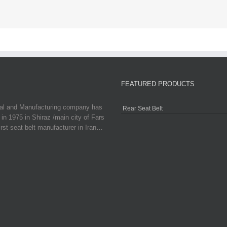
FEATURED PRODUCTS
ial and Manufacturing company has
Rear Seat Belt
in 1975 in Shiraz /main city of Fars
irst seat belt manufacturer in Iran…