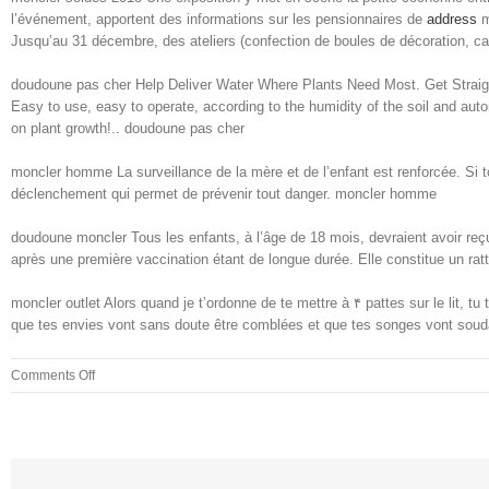
l’événement, apportent des informations sur les pensionnaires de
address
m
Jusqu’au 31 décembre, des ateliers (confection de boules de décoration, c
doudoune pas cher Help Deliver Water Where Plants Need Most. Get Straigh
Easy to use, easy to operate, according to the humidity of the soil and auto
on plant growth!.. doudoune pas cher
moncler homme La surveillance de la mère et de l’enfant est renforcée. Si 
déclenchement qui permet de prévenir tout danger. moncler homme
doudoune moncler Tous les enfants, à l’âge de 18 mois, devraient avoir reçu
après une première vaccination étant de longue durée. Elle constitue un rat
moncler outlet Alors quand je t’ordonne de te mettre à ۴ pattes sur le lit, tu t
que tes envies vont sans doute être comblées et que tes songes vont soud
on
Comments Off
Cette
première
exposition
accueillera
les