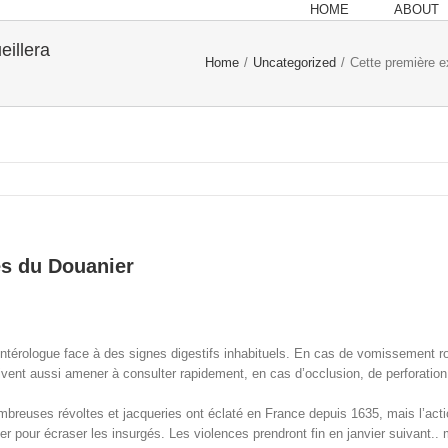
HOME
ABOUT
eillera
Home
/
Uncategorized
/
Cette première e
es du Douanier
térologue face à des signes digestifs inhabituels. En cas de vomissement roug
ivent aussi amener à consulter rapidement, en cas d’occlusion, de perforation 
euses révoltes et jacqueries ont éclaté en France depuis 1635, mais l’action
 pour écraser les insurgés. Les violences prendront fin en janvier suivant..