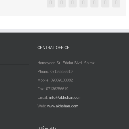
Facebook
Twitter
Linkedin
Reddit
Google+
Pinterest
Vk
CENTRAL OFFICE
Homayoon St. Edalat Blvd. Shiraz
Phone: 07136256619
Mobile: 09039103082
Fax: 07136256619
Email:
info@akhshan.com
Web:
www.akhshan.com
دفتر مرکزی