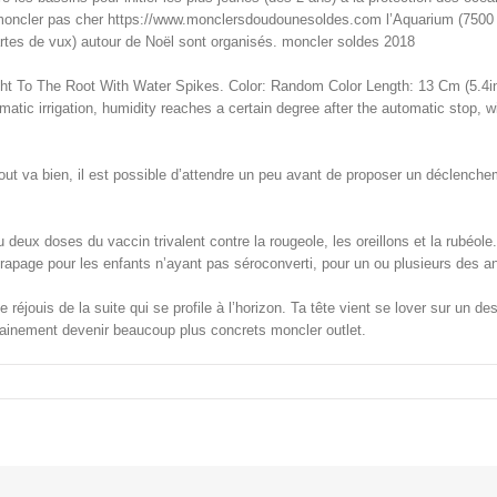
oncler pas cher https://www.monclersdoudounesoldes.com l’Aquarium (7500 p
artes de vux) autour de Noël sont organisés. moncler soldes 2018
t To The Root With Water Spikes. Color: Random Color Length: 13 Cm (5.4in
matic irrigation, humidity reaches a certain degree after the automatic stop, w
tout va bien, il est possible d’attendre un peu avant de proposer un déclench
 deux doses du vaccin trivalent contre la rougeole, les oreillons et la rubéol
trapage pour les enfants n’ayant pas séroconverti, pour un ou plusieurs des a
e réjouis de la suite qui se profile à l’horizon. Ta tête vient se lover sur un de
ainement devenir beaucoup plus concrets moncler outlet.