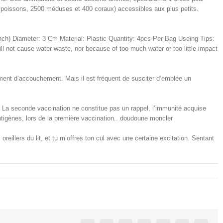
oissons, 2500 méduses et 400 coraux) accessibles aux plus petits.
ch) Diameter: 3 Cm Material: Plastic Quantity: 4pcs Per Bag Useing Tips:
ill not cause water waste, nor because of too much water or too little impact
ement d’accouchement. Mais il est fréquent de susciter d’emblée un
e. La seconde vaccination ne constitue pas un rappel, l’immunité acquise
ntigènes, lors de la première vaccination.. doudoune moncler
s oreillers du lit, et tu m’offres ton cul avec une certaine excitation. Sentant