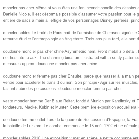
moncler pas cher Même si vous êtes une fan inconditionnelle des dessins 
Danielle Nicole, il est désormais possible d’assumer votre passion pour le 
entière de sacs à main à l’effigie de vos personnages Disney préférés, pr
moncler soldes Le traité de Paris naît de l’armistice de Cherasco signée 
retourne étudier l’anthropologie en Angleterre. Trois ans plus tard, elle sor
doudoune moncler pas cher chine Asymmetric hem. Front metal zip deta
not hesitate to ask. The charming birds are illustrated with a softly patte
measures approx. doudoune moncler pas cher chine
doudoune moncler femme pas cher Ensuite, parce que masser à la main permet 
ventre pour accélérer le transit) ou non. Son principe? Agir sur les muscles, 
faisant subir des percussions. doudoune moncler femme pas cher
veste moncler homme Der Blaue Reiter, fondé à Munich par Kandinsky et Fran
fondateurs, Macke, Kubin et Munter. Cette première exposition accueille
doudoune femme outlet Lors de la guerre de Succession d’Espagne, la Franc
la bataille de Luzzara. Le combat commence le 15 août 1702 et se déroule 
moncler soldes 2018 Une exposition y met en scène la petite cochonne entre