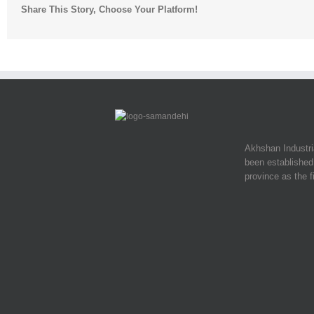
Share This Story, Choose Your Platform!
uvres
du
Douanier
Akhshan Industr
been established 
province as the f