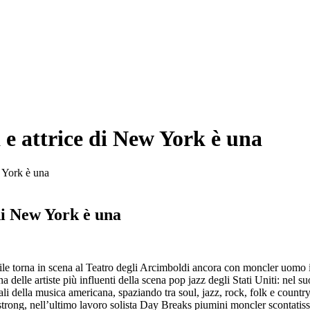
 e attrice di New York è una
w York è una
 di New York è una
prile torna in scena al Teatro degli Arcimboldi ancora con moncler uomo
 delle artiste più influenti della scena pop jazz degli Stati Uniti: nel
tali della musica americana, spaziando tra soul, jazz, rock, folk e count
rong, nell’ultimo lavoro solista Day Breaks piumini moncler scontatiss