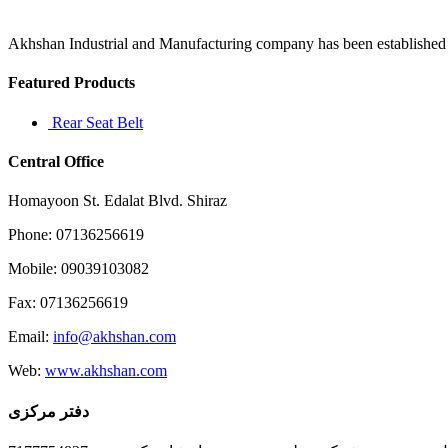
New
York
è
Akhshan Industrial and Manufacturing company has been established in 
una
Featured Products
Rear Seat Belt
Central Office
Homayoon St. Edalat Blvd. Shiraz
Phone: 07136256619
Mobile: 09039103082
Fax: 07136256619
Email:
info@akhshan.com
Web:
www.akhshan.com
دفتر مرکزی