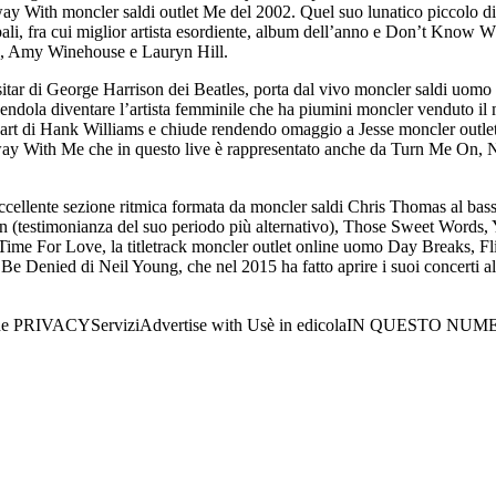
way With moncler saldi outlet Me del 2002. Quel suo lunatico piccolo dis
ali, fra cui miglior artista esordiente, album dell’anno e Don’t Know 
cé, Amy Winehouse e Lauryn Hill.
itar di George Harrison dei Beatles, porta dal vivo moncler saldi uomo 
acendola diventare l’artista femminile che ha piumini moncler venduto il
Heart di Hank Williams e chiude rendendo omaggio a Jesse moncler outl
y With Me che in questo live è rappresentato anche da Turn Me On, Ni
ll’eccellente sezione ritmica formata da moncler saldi Chris Thomas al ba
on (testimonianza del suo periodo più alternativo), Those Sweet Words
l Time For Love, la titletrack moncler outlet online uomo Day Breaks, 
 Denied di Neil Young, che nel 2015 ha fatto aprire i suoi concerti al 
 PRIVACYServiziAdvertise with Usè in edicolaIN QUESTO NUMERO:Mer