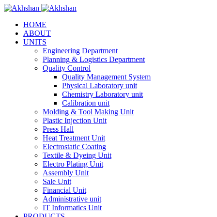
HOME
ABOUT
UNITS
Engineering Department
Planning & Logistics Department
Quality Control
Quality Management System
Physical Laboratory unit
Chemistry Laboratory unit
Calibration unit
Molding & Tool Making Unit
Plastic Injection Unit
Press Hall
Heat Treatment Unit
Electrostatic Coating
Textile & Dyeing Unit
Electro Plating Unit
Assembly Unit
Sale Unit
Financial Unit
Administrative unit
IT Informatics Unit
PRODUCTS