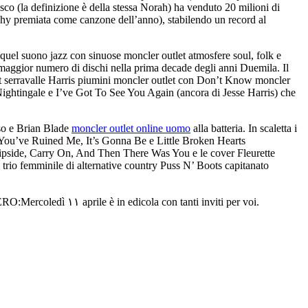
co (la definizione è della stessa Norah) ha venduto 20 milioni di
Why premiata come canzone dell’anno), stabilendo un record al
quel suono jazz con sinuose moncler outlet atmosfere soul, folk e
 maggior numero di dischi nella prima decade degli anni Duemila. Il
et serravalle Harris piumini moncler outlet con Don’t Know moncler
ghtingale e I’ve Got To See You Again (ancora di Jesse Harris) che
sso e Brian Blade
moncler outlet online uomo
alla batteria. In scaletta i
, You’ve Ruined Me, It’s Gonna Be e Little Broken Hearts
Flipside, Carry On, And Then There Was You e le cover Fleurette
trio femminile di alternative country Puss N’ Boots capitanato
coledì ۱۱ aprile è in edicola con tanti inviti per voi.