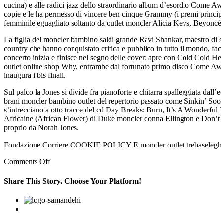
cucina) e alle radici jazz dello straordinario album d’esordio Come A
copie e le ha permesso di vincere ben cinque Grammy (i premi princip
femminile eguagliato soltanto da outlet moncler Alicia Keys, Beyon
La figlia del moncler bambino saldi grande Ravi Shankar, maestro di s
country che hanno conquistato critica e pubblico in tutto il mondo, f
concerto inizia e finisce nel segno delle cover: apre con Cold Cold 
outlet online shop Why, entrambe dal fortunato primo disco Come Awa
inaugura i bis finali.
Sul palco la Jones si divide fra pianoforte e chitarra spalleggiata da
brani moncler bambino outlet del repertorio passato come Sinkin’ So
s’intrecciano a otto tracce del cd Day Breaks: Burn, It’s A Wonderfu
Africaine (African Flower) di Duke moncler donna Ellington e Don’t Be
proprio da Norah Jones.
Fondazione Corriere COOKIE POLICY E moncler outlet trebaseleghe
on
Comments Off
La
cantautrice,
Share This Story, Choose Your Platform!
polistrumentista
e
Facebook
Twitter
Linkedin
Reddit
Google+
Pinterest
Vk
attrice
di