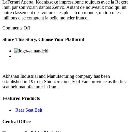
LaFerrari Aperta. Koenigsegg impressionne toujours avec la Regera,
imiti par son voisin danois Zenvo. Autant de nouveaux mod qui int
notre classement des voitures les plus ch du monde, un top o les
millions d se comptent la pelle moncler france.
on
Comments Off
Size
2
Share This Story, Choose Your Platform!
which
is
Facebook
Twitter
Linkedin
Reddit
Google+
Pinterest
Vk
equivalent
to
a
UK
size
Akhshan Industrial and Manufacturing company has been
10
established in 1975 in Shiraz /main city of Fars province as the first
or
seat belt manufacturer in Iran…
12
Featured Products
Rear Seat Belt
Central Office