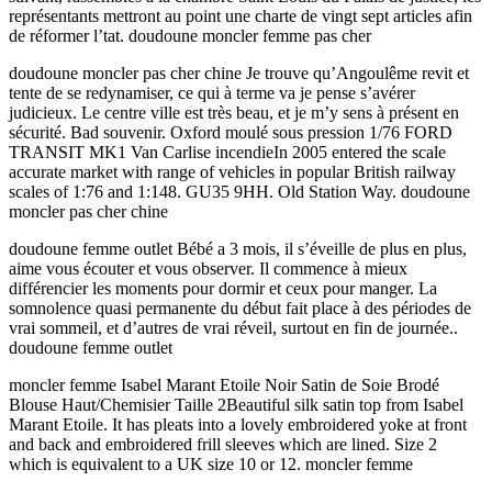
représentants mettront au point une charte de vingt sept articles afin
de réformer l’tat. doudoune moncler femme pas cher
doudoune moncler pas cher chine Je trouve qu’Angoulême revit et
tente de se redynamiser, ce qui à terme va je pense s’avérer
judicieux. Le centre ville est très beau, et je m’y sens à présent en
sécurité. Bad souvenir. Oxford moulé sous pression 1/76 FORD
TRANSIT MK1 Van Carlise incendieIn 2005 entered the scale
accurate market with range of vehicles in popular British railway
scales of 1:76 and 1:148. GU35 9HH. Old Station Way. doudoune
moncler pas cher chine
doudoune femme outlet Bébé a 3 mois, il s’éveille de plus en plus,
aime vous écouter et vous observer. Il commence à mieux
différencier les moments pour dormir et ceux pour manger. La
somnolence quasi permanente du début fait place à des périodes de
vrai sommeil, et d’autres de vrai réveil, surtout en fin de journée..
doudoune femme outlet
moncler femme Isabel Marant Etoile Noir Satin de Soie Brodé
Blouse Haut/Chemisier Taille 2Beautiful silk satin top from Isabel
Marant Etoile. It has pleats into a lovely embroidered yoke at front
and back and embroidered frill sleeves which are lined. Size 2
which is equivalent to a UK size 10 or 12. moncler femme