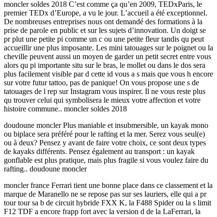
moncler soldes 2018 C’est comme ça qu’en 2009, TEDxParis, le
premier TEDx d’Europe, a vu le jour. L’accueil a été exceptionnel.
De nombreuses entreprises nous ont demandé des formations à la
prise de parole en public et sur les sujets d’innovation. Un doigt se
pr plut une petite pi comme un c ou une petite fleur tandis qu peut
accueillir une plus imposante. Les mini tatouages sur le poignet ou la
cheville peuvent aussi un moyen de garder un petit secret entre vous
alors qu pi importante situ sur le bras, le mollet ou dans le dos sera
plus facilement visible par d cette id vous a s mais que vous h encore
sur votre futur tattoo, pas de panique! On vous propose une s de
tatouages de l rep sur Instagram vous inspirer. Il ne vous reste plus
qu trouver celui qui symbolisera le mieux votre affection et votre
histoire commune.. moncler soldes 2018
doudoune moncler Plus maniable et insubmersible, un kayak mono
ou biplace sera préféré pour le rafting et la mer. Serez vous seul(e)
ou à deux? Pensez y avant de faire votre choix, ce sont deux types
de kayaks différents. Pensez également au transport : un kayak
gonflable est plus pratique, mais plus fragile si vous voulez faire du
rafting.. doudoune moncler
moncler france Ferrari tient une bonne place dans ce classement et la
marque de Maranello ne se repose pas sur ses lauriers, elle qui a pr
tour tour sa b de circuit hybride FXX K, la F488 Spider ou la s limit
F12 TDF a encore frapp fort avec la version d de la LaFerrari, la