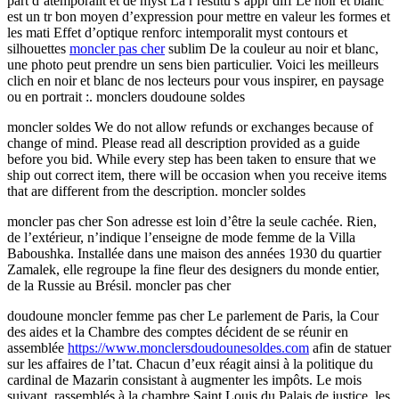
part d’atemporalit et de myst La r restitu s’appr diff Le noir et blanc
est un tr bon moyen d’expression pour mettre en valeur les formes et
les mati Effet d’optique renforc intemporalit myst contours et
silhouettes
moncler pas cher
sublim De la couleur au noir et blanc,
une photo peut prendre un sens bien particulier. Voici les meilleurs
clich en noir et blanc de nos lecteurs pour vous inspirer, en paysage
ou en portrait :. monclers doudoune soldes
moncler soldes We do not allow refunds or exchanges because of
change of mind. Please read all description provided as a guide
before you bid. While every step has been taken to ensure that we
ship out correct item, there will be occasion when you receive items
that are different from the description. moncler soldes
moncler pas cher Son adresse est loin d’être la seule cachée. Rien,
de l’extérieur, n’indique l’enseigne de mode femme de la Villa
Baboushka. Installée dans une maison des années 1930 du quartier
Zamalek, elle regroupe la fine fleur des designers du monde entier,
de la Russie au Brésil. moncler pas cher
doudoune moncler femme pas cher Le parlement de Paris, la Cour
des aides et la Chambre des comptes décident de se réunir en
assemblée
https://www.monclersdoudounesoldes.com
afin de statuer
sur les affaires de l’tat. Chacun d’eux réagit ainsi à la politique du
cardinal de Mazarin consistant à augmenter les impôts. Le mois
suivant, rassemblés à la chambre Saint Louis du Palais de justice, les