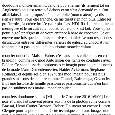
doudoune moncler enfant Quand le pub a fermé (ils ferment tôt en
Angleterre) on s’est retrouvé dehors et on s’est demandé ce qu’on
allait faire. L’un a proposé d’aller en boite (mon mateur), ça disait
rien à l’autre. Pour être franche, ça me disait rien non plus. Entre les
profiteroles, la crème brulée (voir plus bas, NDLR), la tarte au citron
meringuée et le mi cuit au chocolat, votre choix est fait. Vous optez
pour le goûter régressif de votre enfance à base de chocolat. Ce qui
énerve une fois que ledit dessert arrive sur table? Le non respect des
distinctions entre les différentes variétés du gâteau au chocolat : un
fondant n’est pas un coulant. doudoune moncler enfant
moncler outlet La Maison Fabre, c’est aussi des collections en co
branding, comme le c mod Auto inspir des gants de conduite r avec
Polder. Ce sont aussi de nombreuses cr imagin pour de grands noms
de la mode (Ann Demeulemeester, Haider Ackerman, Stephane
Rolland.) et depuis ses d en 1924, des mod imagin pour les plus
grandes maisons de couture comme Chanel, Balenciaga, Givenchy.
En r une histoire de famille passionn et passionnante qui n’en finit
pas de sublimer nos mains.. moncler outlet
monclers doudoune soldes [Mis jour le 7 octobre 2016 16h00] Le
noir et blanc fait souvent penser aux ma de la photographie comme
Brassai, Henri Cartier Bresson, Robert Doisneau ou encore Lucien
Clergue pour la photo de nu. Cette technique conf aux images une