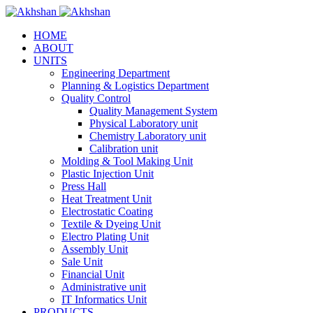
HOME
ABOUT
UNITS
Engineering Department
Planning & Logistics Department
Quality Control
Quality Management System
Physical Laboratory unit
Chemistry Laboratory unit
Calibration unit
Molding & Tool Making Unit
Plastic Injection Unit
Press Hall
Heat Treatment Unit
Electrostatic Coating
Textile & Dyeing Unit
Electro Plating Unit
Assembly Unit
Sale Unit
Financial Unit
Administrative unit
IT Informatics Unit
PRODUCTS