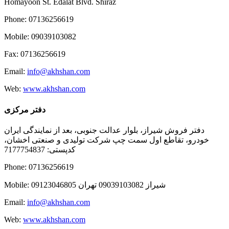
Homayoon St. Edalat Blvd. Shiraz
Phone: 07136256619
Mobile: 09039103082
Fax: 07136256619
Email:
info@akhshan.com
Web:
www.akhshan.com
دفتر مرکزی
دفتر فروش شیراز، بلوار عدالت جنوبی، بعد از نمایندگی ایران
خودرو، تقاطع اول سمت چپ شرکت تولیدی و صنعتی اخشان،
کدپستی: 7177754837
Phone: 07136256619
Mobile: شيراز 09039103082 تهران 09123046805
Email:
info@akhshan.com
Web:
www.akhshan.com